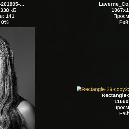
201805-...
Laverne_Co
,
338
kБ
1067x1
в:
141
Просм
:
0%
Рей
Rectangle-
1166x
Просм
Рей