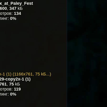
x_at_Paley_Fest
600
,
347
kБ
отров:
134
тинг:
0%
29-copy2x-1 (1)
761
,
75
kБ
отров:
119
тинг:
0%