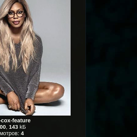
-cox-feature
00
,
143
kБ
мотров:
4