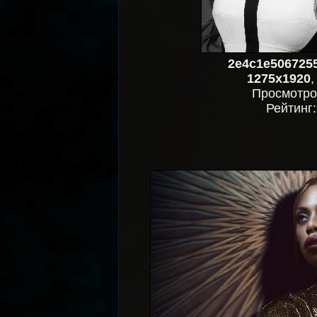
2e4c1e506725
1275x1920
Просмотро
Рейтинг