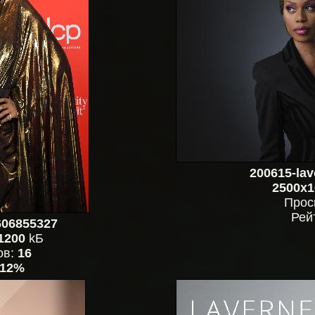
200615-lav
2500x1
Прос
Рей
606855327
1200
kБ
ов:
16
12%