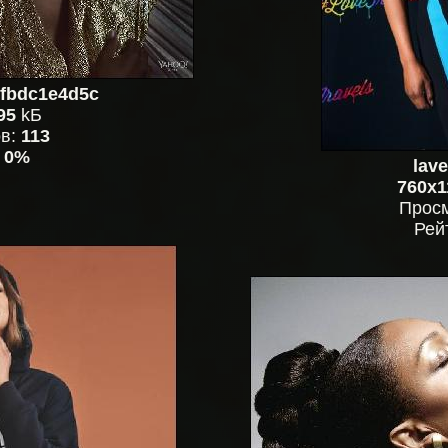
fbdc1e4d5c
95
kБ
ов:
113
:
0%
lav
760x1
Прос
Рей